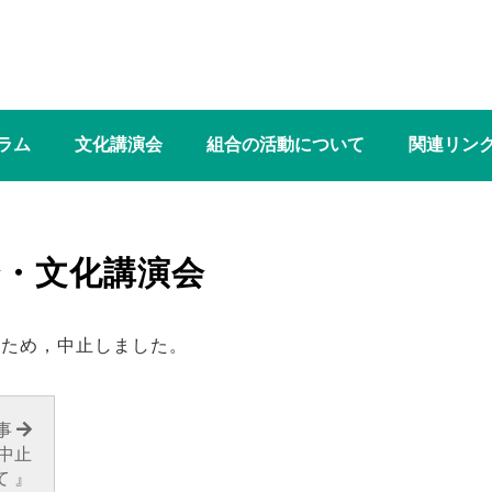
ラム
文化講演会
組合の活動について
関連リン
会・文化講演会
のため，中止しました。
事
中止
て 』